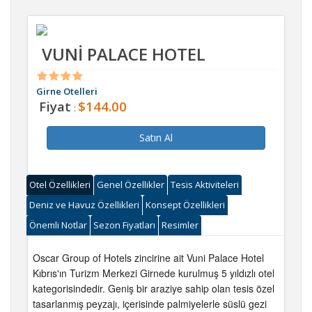
VUNİ PALACE HOTEL
Girne Otelleri
Fiyat
$144.00
:
Satın Al
Otel Özellikleri
Genel Özellikler
Tesis Aktiviteleri
Deniz ve Havuz Özellikleri
Konsept Özellikleri
Önemli Notlar
Sezon Fiyatları
Resimler
Oscar Group of Hotels zincirine ait Vuni Palace Hotel
Kıbrıs'ın Turizm Merkezi Girnede kurulmuş 5 yıldızlı otel
kategorisindedir. Geniş bir araziye sahip olan tesis özel
tasarlanmış peyzajı, içerisinde palmiyelerle süslü gezi