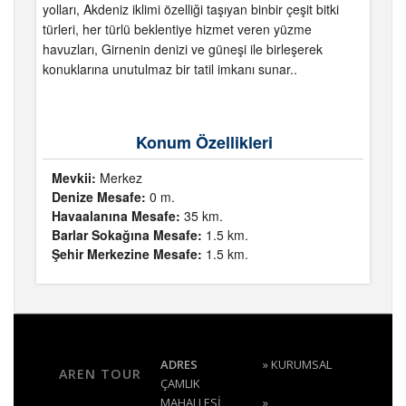
yolları, Akdeniz iklimi özelliği taşıyan binbir çeşit bitki
türleri, her türlü beklentiye hizmet veren yüzme
havuzları, Girnenin denizi ve güneşi ile birleşerek
konuklarına unutulmaz bir tatil imkanı sunar..
Konum Özellikleri
Mevkii:
Merkez
Denize Mesafe:
0 m.
Havaalanına Mesafe:
35 km.
Barlar Sokağına Mesafe:
1.5 km.
Şehir Merkezine Mesafe:
1.5 km.
ADRES
»
KURUMSAL
AREN TOUR
ÇAMLIK
MAHALLESİ
»