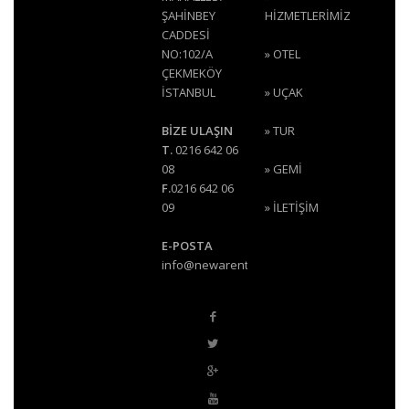
ŞAHİNBEY
HİZMETLERİMİZ
CADDESİ
NO:102/A
»
OTEL
ÇEKMEKÖY
İSTANBUL
»
UÇAK
BİZE ULAŞIN
»
TUR
T.
0216 642 06
08
»
GEMİ
F.
0216 642 06
09
»
İLETİŞİM
E-POSTA
info@newarentour.com